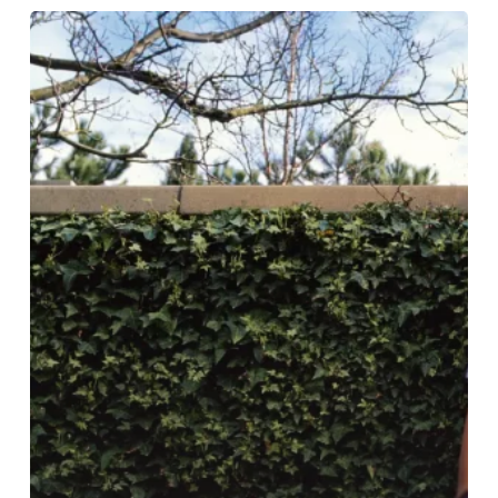
Sociedad
Alemana
de
Gestión
de
Recursos
Humanos