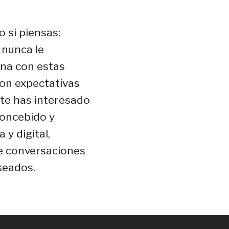
o si piensas:
 nunca le
ona con estas
con expectativas
 te has interesado
 concebido y
y digital,
e conversaciones
eseados.