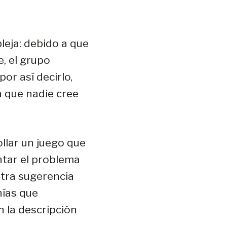
eja: debido a que
e, el grupo
por así decirlo,
 que nadie cree
llar un juego que
ntar el problema
stra sugerencia
nías que
 la descripción