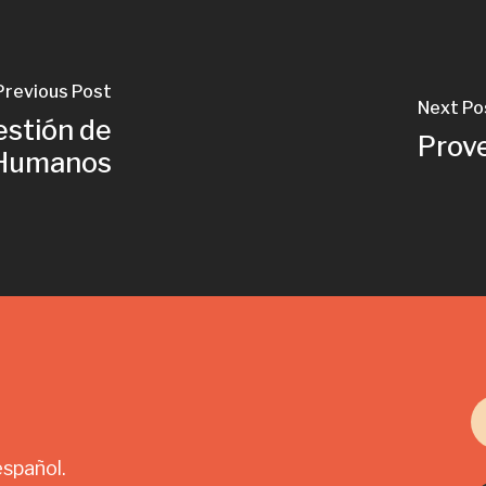
Previous Post
Next Po
stión de
Prove
 Humanos
español.