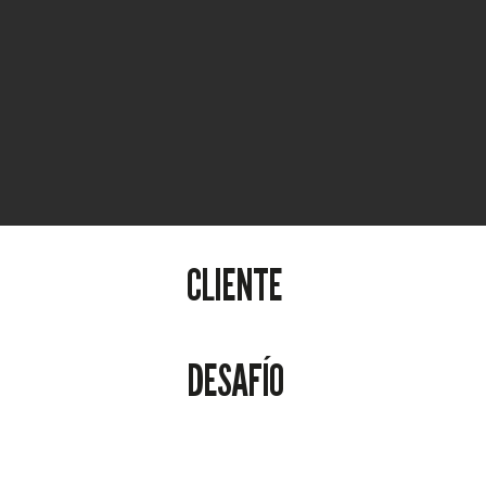
Hit enter to search or ESC to close
CLIENTE
DESAFÍO