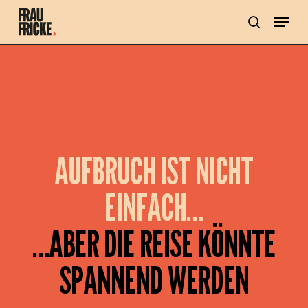
Skip
Menu
to
main
search
content
AUFBRUCH IST NICHT
EINFACH…
…ABER DIE REISE KÖNNTE
SPANNEND WERDEN