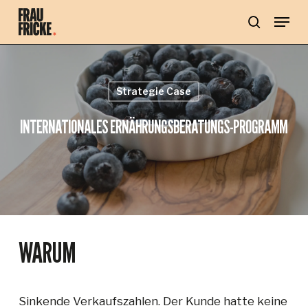
Skip
Menu
to
main
search
content
Strategie Case
INTERNATIONALES ERNÄHRUNGSBERATUNGS-PROGRAMM
WARUM
Sinkende Verkaufszahlen. Der Kunde hatte keine