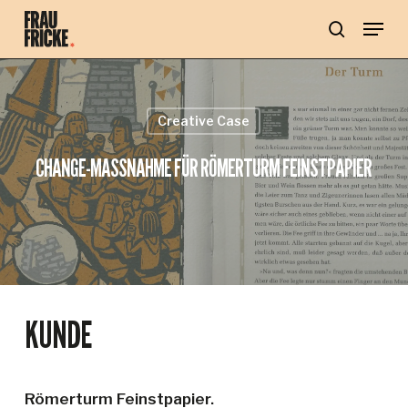
Skip
Menu
to
main
search
content
Creative Case
CHANGE-MASSNAHME FÜR RÖMERTURM FEINSTPAPIER
KUNDE
Römerturm Feinstpapier.